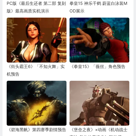
PC版《最后生还者 第二部 复刻
拳皇15 神乐千鹤 蔚蓝白泳装M
版》最高画质实机演示
OD展示
《街头霸王6》「不知火舞」实
《拳皇15》「薇丝」角色预告
机预告
《碧海黑帆》第四赛季剧情预告
《堡垒之夜》×动画《机动战士