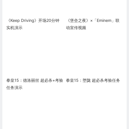
《Keep Driving》开场20分钟
《堡垒之夜》×「Eminem」联
实机演示
动宣传视频
拳皇15：德洛丽丝 超必杀+考验
拳皇15：堕陇 超必杀考验任务
任务演示