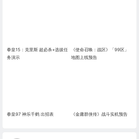
拳皇15：克里斯 超必杀+选拔任
《使命召唤：战区》「99区」
务演示
地图上线预告
拳皇97 神乐千鹤 出招表
《金庸群侠传》战斗实机预告